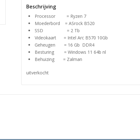
Beschrijving
Processor = Ryzen 7
Moederbord = ASrock B520
SSD = 2 Tb
Videokaart = Intel Arc B570 10Gb
Geheugen = 16 Gb DDR4
Besturing = Windows 11 64b nl
Behuizing = Zalman
uitverkocht