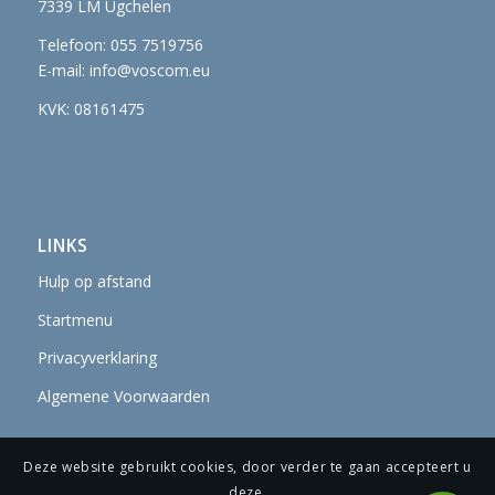
7339 LM Ugchelen
Telefoon: 055 7519756
E-mail:
info@voscom.eu
KVK: 08161475
LINKS
Hulp op afstand
Startmenu
Privacyverklaring
Algemene Voorwaarden
Deze website gebruikt cookies, door verder te gaan accepteert u
deze.