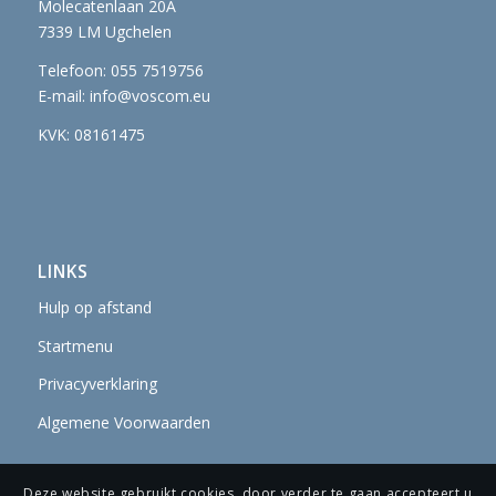
Molecatenlaan 20A
7339 LM Ugchelen
Telefoon: 055 7519756
E-mail:
info@voscom.eu
KVK: 08161475
LINKS
Hulp op afstand
Startmenu
Privacyverklaring
Algemene Voorwaarden
Deze website gebruikt cookies, door verder te gaan accepteert u